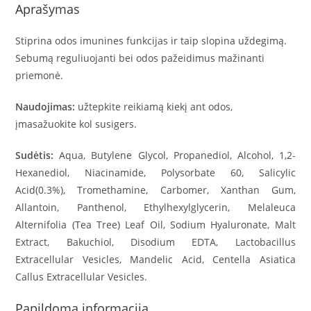
Aprašymas
Stiprina odos imunines funkcijas ir taip slopina uždegimą.
Sebumą reguliuojanti bei odos pažeidimus mažinanti
priemo­nė.
Naudojimas:
užtepkite reikiamą kiekį ant odos,
įmasažuokite kol susigers.
Sudėtis:
Aqua, Butylene Glycol, Propanediol, Alcohol, 1,2-
Hexanediol, Niacinamide, Polysorbate 60, Salicylic
Acid(0.3%), Tromethamine, Carbomer, Xanthan Gum,
Allantoin, Panthenol, Ethylhexylglycerin, Melaleuca
Alternifolia (Tea Tree) Leaf Oil, Sodium Hyaluronate, Malt
Extract, Bakuchiol, Disodium EDTA, Lactobacillus
Extracellular Vesicles, Mandelic Acid, Centella Asiatica
Callus Extracellular Vesicles.
Papildoma informacija