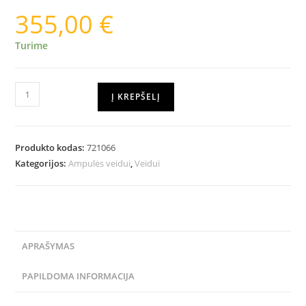
355,00
€
Turime
Į KREPŠELĮ
Produkto kodas:
721066
Kategorijos:
Ampulės veidui
,
Veidui
APRAŠYMAS
PAPILDOMA INFORMACIJA