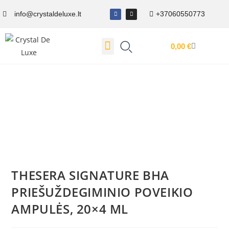
info@crystaldeluxe.lt
+37060550773
0,00
€
Dovanų Kuponas
THESERA SIGNATURE BHA
PRIEŠUŽDEGIMINIO POVEIKIO
AMPULĖS, 20×4 ML