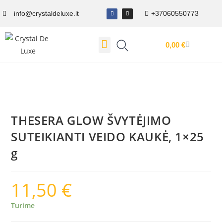
info@crystaldeluxe.lt
+37060550773
0,00
€
Dovanų Kuponas
THESERA GLOW ŠVYTĖJIMO
SUTEIKIANTI VEIDO KAUKĖ, 1×25
g
11,50
€
Turime