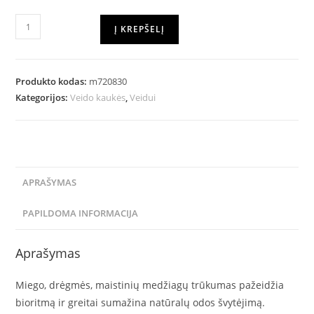
Į KREPŠELĮ
Produkto kodas:
m720830
Kategorijos:
Veido kaukės
,
Veidui
APRAŠYMAS
PAPILDOMA INFORMACIJA
Aprašymas
Miego, drėgmės, maistinių medžiagų trūkumas pažeidžia
bioritmą ir greitai sumažina natūralų odos švytėjimą.