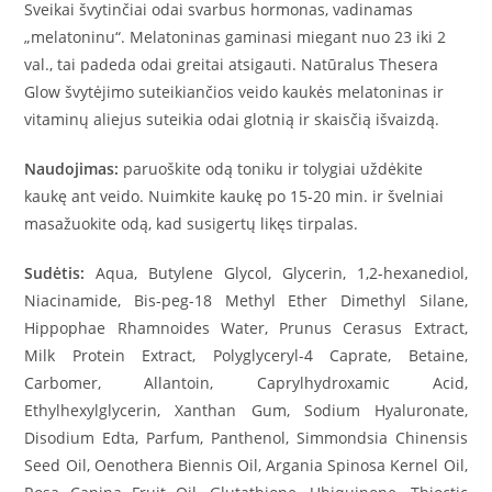
Sveikai švytinčiai odai svarbus hormonas, vadinamas
„melatoninu“. Melatoninas gaminasi miegant nuo 23 iki 2
val., tai padeda odai greitai atsigauti. Natūralus Thesera
Glow švytėjimo suteikiančios veido kaukės melatoninas ir
vitaminų aliejus suteikia odai glotnią ir skaisčią išvaizdą.
Naudojimas:
paruoškite odą toniku ir tolygiai uždėkite
kaukę ant veido. Nuimkite kaukę po 15-20 min. ir švelniai
masažuokite odą, kad susigertų likęs tirpalas.
Sudėtis:
Aqua, Butylene Glycol, Glycerin, 1,2-hexanediol,
Niacinamide, Bis-peg-18 Methyl Ether Dimethyl Silane,
Hippophae Rhamnoides Water, Prunus Cerasus Extract,
Milk Protein Extract, Polyglyceryl-4 Caprate, Betaine,
Carbomer, Allantoin, Caprylhydroxamic Acid,
Ethylhexylglycerin, Xanthan Gum, Sodium Hyaluronate,
Disodium Edta, Parfum, Panthenol, Simmondsia Chinensis
Seed Oil, Oenothera Biennis Oil, Argania Spinosa Kernel Oil,