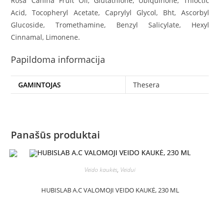
Rosa Canina Fruit Oil, Glutathione, Ubiquinone, Thioctic
Acid, Tocopheryl Acetate, Caprylyl Glycol, Bht, Ascorbyl
Glucoside, Tromethamine, Benzyl Salicylate, Hexyl
Cinnamal, Limonene.
Papildoma informacija
GAMINTOJAS
Thesera
Panašūs produktai
Veido kaukės
,
Veidui
HUBISLAB A.C VALOMOJI VEIDO KAUKĖ, 230 ML