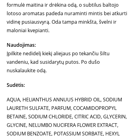
formulė maitina ir drėkina odą, o subtilus baltojo
lotoso aromatas padeda nuraminti mintis bei atkurti
vidinę pusiausvyrą. Oda tampa minkšta, švelni ir
maloniai kvepianti.
Naudojimas:
Įpilkite nedidelį kiekį aliejaus po tekančiu šiltu
vandeniu, kad susidarytų putos. Po dušo
nuskalaukite odą.
Sudėtis:
AQUA, HELIANTHUS ANNUUS HYBRID OIL, SODIUM
LAURETH SULFATE, PARFUM, COCAMIDOPROPYL
BETAINE, SODIUM CHLORIDE, CITRIC ACID, GLYCERIN,
GLYCINE, NELUMBO NUCIFERA FLOWER EXTRACT,
SODIUM BENZOATE, POTASSIUM SORBATE, HEXYL