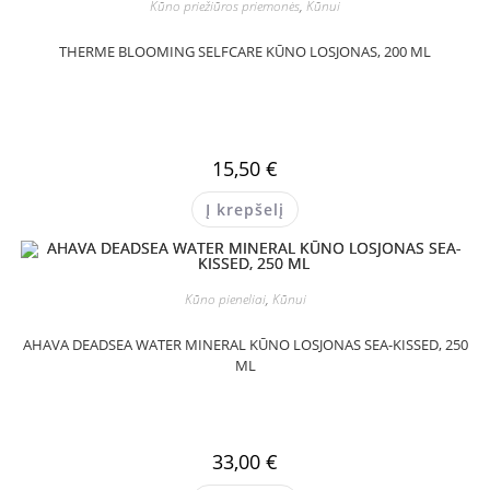
Kūno priežiūros priemonės
,
Kūnui
THERME BLOOMING SELFCARE KŪNO LOSJONAS, 200 ML
15,50
€
Į krepšelį
Kūno pieneliai
,
Kūnui
AHAVA DEADSEA WATER MINERAL KŪNO LOSJONAS SEA-KISSED, 250
ML
33,00
€