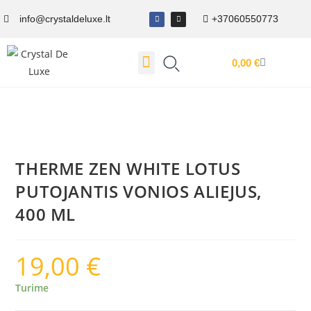
info@crystaldeluxe.lt
+37060550773
0,00
€
Dovanų Kuponas
THERME ZEN WHITE LOTUS
PUTOJANTIS VONIOS ALIEJUS,
400 ML
19,00
€
Turime