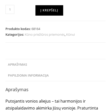
Į KREPŠELĮ
Produkto kodas:
68164
Kategorijos:
Kūno priežiūros priemonės
,
Kūnui
APRAŠYMAS
PAPILDOMA INFORMACIJA
Aprašymas
Putojantis vonios aliejus – tai harmonijos ir
atsipalaidavimo akimirka Jūsų vonioje. Praturtinta