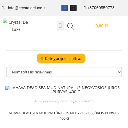
info@crystaldeluxe.lt
+37060550773
0,00
€
Dovanų Kuponas
Kategorijos ir filtrai
Kūno priežiūros priemonės
,
Nuo celiulito
AHAVA DEAD SEA MUD NATŪRALUS NEGYVOSIOS JŪROS PURVAS,
400 G