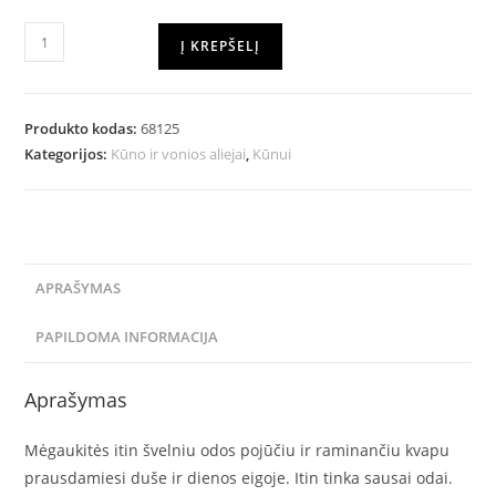
Į KREPŠELĮ
Produkto kodas:
68125
Kategorijos:
Kūno ir vonios aliejai
,
Kūnui
APRAŠYMAS
PAPILDOMA INFORMACIJA
Aprašymas
Mėgaukitės itin švelniu odos pojūčiu ir raminančiu kvapu
prausdamiesi duše ir dienos eigoje. Itin tinka sausai odai.