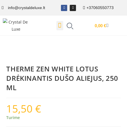
info@crystaldeluxe.lt
+37060550773
0,00
€
Dovanų Kuponas
THERME ZEN WHITE LOTUS
DRĖKINANTIS DUŠO ALIEJUS, 250
ML
15,50
€
Turime