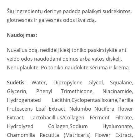
Šių ingredientų derinys padeda palaikyti sudrėkintos,
glotnesnės ir gaivesnės odos išvaizdą.
Naudojimas:
Nuvalius odą, nedidelį kiekį toniko paskirstykite ant
veido odos naudodami delnus arba vatos diskelį.
Nenuplaukite. Po toniko naudokite serumą ir kremą.
Sudėtis:
Water, Dipropylene Glycol, Squalane,
Glycerin, Phenyl Trimethicone, Niacinamide,
Hydrogenated Lecithin,Cyclopentasiloxane,Perilla
Frutescens Leaf Extract, Nelumbo Nucifera Flower
Extract, Lactobacillius/Collagen Ferment Filtrate,
Hydrolyzed Collagen,Sodium Hyaluronate,
Chamomilla Recutita (Matricaris) Flower Extract,