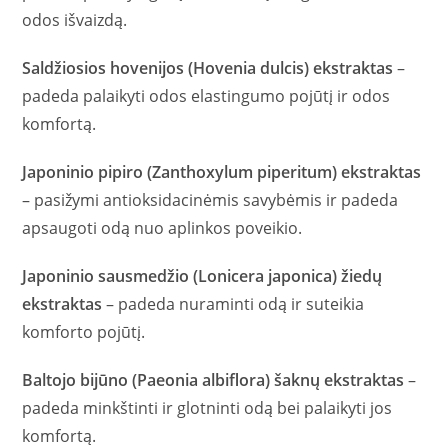
odos išvaizdą.
Saldžiosios hovenijos (Hovenia dulcis) ekstraktas
–
padeda palaikyti odos elastingumo pojūtį ir odos
komfortą.
Japoninio pipiro (Zanthoxylum piperitum) ekstraktas
– pasižymi antioksidacinėmis savybėmis ir padeda
apsaugoti odą nuo aplinkos poveikio.
Japoninio sausmedžio (Lonicera japonica) žiedų
ekstraktas
– padeda nuraminti odą ir suteikia
komforto pojūtį.
Baltojo bijūno (Paeonia albiflora) šaknų ekstraktas
–
padeda minkštinti ir glotninti odą bei palaikyti jos
komfortą.