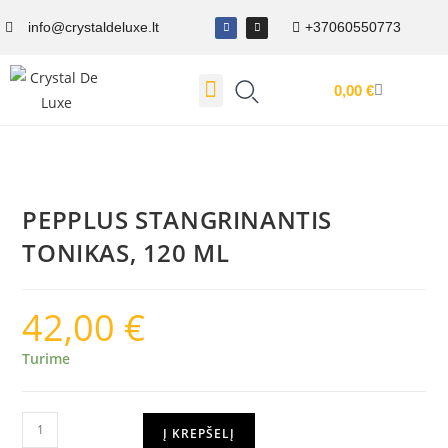
info@crystaldeluxe.lt
+37060550773
0,00
€
Dovanų Kuponas
PEPPLUS STANGRINANTIS
TONIKAS, 120 ML
42,00
€
Turime
Į KREPŠELĮ