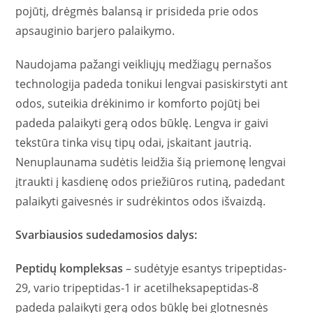
pojūtį, drėgmės balansą ir prisideda prie odos
apsauginio barjero palaikymo.
Naudojama pažangi veikliųjų medžiagų pernašos
technologija padeda tonikui lengvai pasiskirstyti ant
odos, suteikia drėkinimo ir komforto pojūtį bei
padeda palaikyti gerą odos būklę. Lengva ir gaivi
tekstūra tinka visų tipų odai, įskaitant jautrią.
Nenuplaunama sudėtis leidžia šią priemonę lengvai
įtraukti į kasdienę odos priežiūros rutiną, padedant
palaikyti gaivesnės ir sudrėkintos odos išvaizdą.
Svarbiausios sudedamosios dalys:
Peptidų kompleksas
– sudėtyje esantys tripeptidas-
29, vario tripeptidas-1 ir acetilheksapeptidas-8
padeda palaikyti gerą odos būklę bei glotnesnės