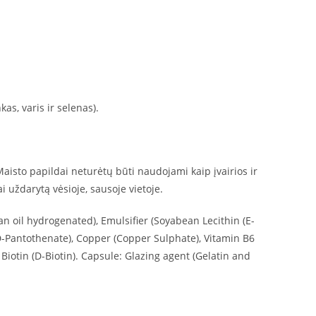
as, varis ir selenas).
to papildai neturėtų būti naudojami kaip įvairios ir
 uždarytą vėsioje, sausoje vietoje.
an oil hydrogenated), Emulsifier (Soyabean Lecithin (E-
 D-Pantothenate), Copper (Copper Sulphate), Vitamin B6
iotin (D-Biotin). Capsule: Glazing agent (Gelatin and