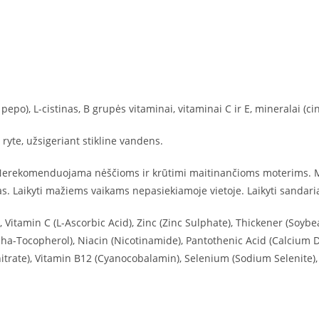
epo), L-cistinas, B grupės vitaminai, vitaminai C ir E, mineralai (cink
ryte, užsigeriant stikline vandens.
rekomenduojama nėščioms ir krūtimi maitinančioms moterims. Mais
. Laikyti mažiems vaikams nepasiekiamoje vietoje. Laikyti sandariai
 Vitamin C (L-Ascorbic Acid), Zinc (Zinc Sulphate), Thickener (Soybe
lpha-Tocopherol), Niacin (Nicotinamide), Pantothenic Acid (Calcium
trate), Vitamin B12 (Cyanocobalamin), Selenium (Sodium Selenite), B