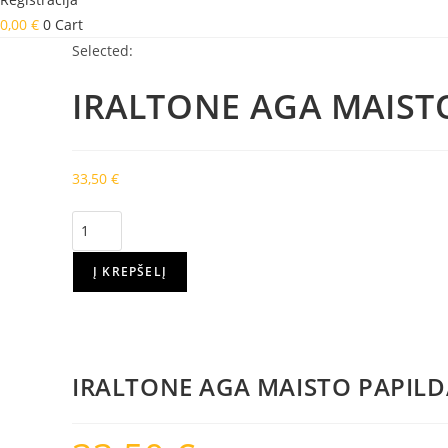
0,00
€
0
Cart
Selected:
IRALTONE AGA MAIST
33,50
€
produkto
kiekis:
IRALTONE
Į KREPŠELĮ
AGA
MAISTO
PAPILDAS,
60
IRALTONE AGA MAISTO PAPILD
KAPSULIŲ