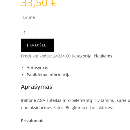
33,50
€
Turime
produkto
kiekis:
IRALTONE
Į KREPŠELĮ
AGA
Produkto kodas:
24034.60
Kategorija:
Plaukams
MAISTO
PAPILDAS,
Aprašymas
60
Papildoma informacija
KAPSULIŲ
Aprašymas
Iraltone AGA suteikia mikroelementų ir vitaminų, kurie p
nuo oksidacinės žalos. Be glitimo ir be laktozės.
Privalumai: