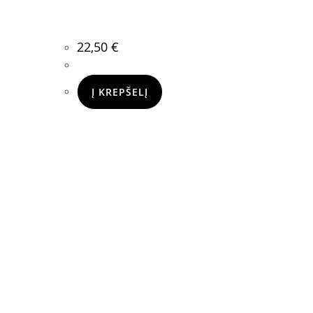
22,50
€
Į KREPŠELĮ