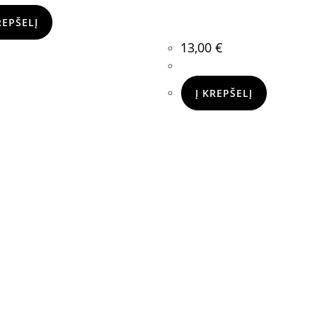
REPŠELĮ
13,00
€
Į KREPŠELĮ