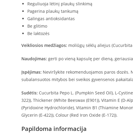
Reguliuoja lėtinį plaukų slinkimą
Pagerina plaukų tankumą
Galingas antioksidantas
Be glitimo
Be laktozės
Veikliosios medžiagos:
moliūgų sėklų aliejus (Cucurbita p
Naudojimas:
gerti po vieną kapsulę per dieną, geriausia 
Įspėjimas:
Neviršykite rekomenduojamos paros dozės. Ne
subalansuotos mitybos bei sveikos gyvensenos pakaitalas
Sudėtis:
Cucurbita Pepo L. (Pumpkin Seed Oil), L-Cystine,
322)), Thickener (White Beeswax (E901)), Vitamin E (D-A
(Pyridoxine Hydrochloride), Vitamin B1 (Thiamine Mononi
Glycerin (E-422)), Colour (Red Iron Oxide (E-172)).
Papildoma informacija