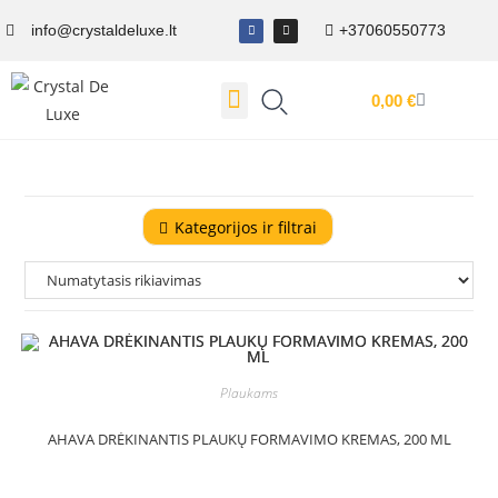
info@crystaldeluxe.lt
+37060550773
0,00
€
Dovanų Kuponas
Kategorijos ir filtrai
Plaukams
AHAVA DRĖKINANTIS PLAUKŲ FORMAVIMO KREMAS, 200 ML