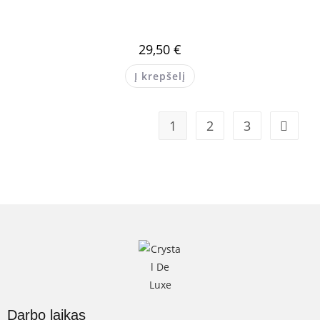
29,50
€
Į krepšelį
1
2
3
Darbo laikas