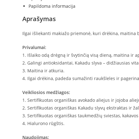
PAGRINDAS
Papildoma informacija
-
Aprašymas
Cream,
30
Ilgai išliekanti makiažo priemonė, kuri drėkina, maiti
ml
Privalumai:
1. Išlaiko odą drėgną ir švytinčią visą dieną, maitina ir 
2. Galingi antioksidantai, Kakadu slyva – didžiausias vita
3. Maitina ir atkuria.
4. Ilgai drėkina, padeda sumažinti raukšleles ir pageri
Veikliosios medžiagos:
1. Sertifikuotas organiškas avokado aliejus ir jojoba aliej
2. Sertifikuotas organiškas Kakadu slyvų ekstraktas ir ža
3. Sertifikuotas organiškas taukmedžių sviestas, kakavos 
4. Hialurono rūgštis.
Naudojimas: