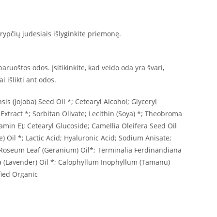
rypčių judesiais išlyginkite priemonę.
ruoštos odos. Įsitikinkite, kad veido oda yra švari,
 išlikti ant odos.
s (Jojoba) Seed Oil *; Cetearyl Alcohol; Glyceryl
Extract *; Sorbitan Olivate; Lecithin (Soya) *; Theobroma
amin E); Cetearyl Glucoside; Camellia Oleifera Seed Oil
) Oil *; Lactic Acid; Hyaluronic Acid; Sodium Anisate;
m Roseum Leaf (Geranium) Oil*; Terminalia Ferdinandiana
ia (Lavender) Oil *; Calophyllum Inophyllum (Tamanu)
fied Organic