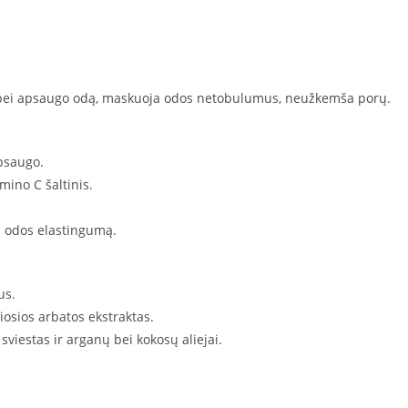
na bei apsaugo odą, maskuoja odos netobulumus, neužkemša porų.
apsaugo.
mino C šaltinis.
na odos elastingumą.
us.
liosios arbatos ekstraktas.
sviestas ir arganų bei kokosų aliejai.