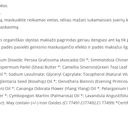
akos.
.
ą, maskuokite reikiamas vietas, vėliau mažais sukamaisiais įvairių k
 maskavimą.
s organiškas skystas makiažo pagrindas geriau dengiasi ant ką tik pa
padės pasiekti geresnio maskuojančio efekto ir padės makiažui ilgai
ium Dioxide; Persea Gratissima (Avocado) Oil *; Simmondsia Chinensi
rospermum Parkii (Shea) Butter *; Camellia Sinensis(Green Tea) Leaf 
l *; Sodium Levulinate; Glyceryl Caprylate; Tocopherol (Natural Vit
Eglentaria Seed (Rosehip) Oil *; Oenothera Biennis (Evening Primrose
gan) Oil *; Cananga Odorata Flower (Ylang Ylang) Oil *; Pelargoniu
ower *; Cymbopogon Martini (Palmarosa) Oil *; Lavandula Angustifol
ct; May contain (+/-) Iron Oxides (CI 77491,CI77492,CI 77499) *Certi