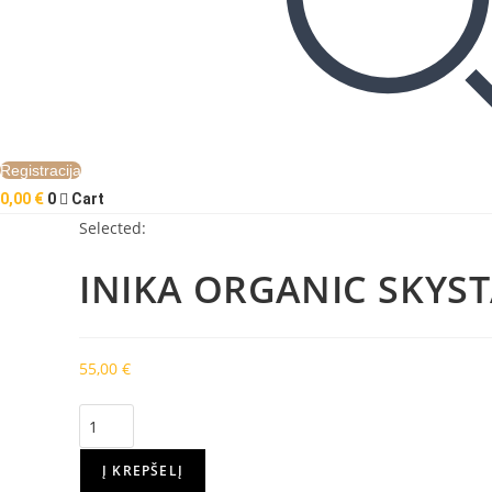
Registracija
0,00
€
0
Cart
Selected:
INIKA ORGANIC SKYS
55,00
€
produkto
kiekis:
INIKA
Į KREPŠELĮ