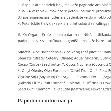
1. Išspauskite nedidelį kiekį makiažo pagrindo ant plašt
2. INIKA veganišku makiažo šepetėliu paimkite produkto
3.Tapšnojamaisiais judesiais padenkite veido ir kaklo od
4. Pakartokite tiek, kiek reikia, norint sukurti reikalingą
INIKA Organic Profesionalo patarimas: INIKA sertifikuota
padengta INIKA sertifikuota organiška makiažo baze. Tai 
Sudėtis:
Aloe Barbadensis (Aloe Vera) Leaf Juice *; Titan
Stearate Citrate; Cetearyl Olivate; Aqua; Glycerin; Buty
Cacao (Cocoa) Seed butter *; Cocos Nucifera (Coconut) Oi
*; Oleyl Oleate; Olea Europaea (Olive) Fruit Oil *; Rosa 
Glycine Soja (Soybean) Oil; Argania Spinosa Kernel (Ar
(Kakadu Plum) Fruit Extract *; Calendula Officinalis Fl
Seed Oil*; Chamomilla Recutita (Matricaria) Flower Extra
Papildoma informacija