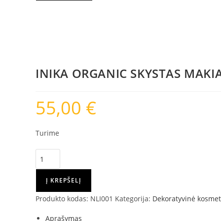
ORGANIC
SKYSTAS
MAKIAŽO
PAGRINDAS
-
Cream,
INIKA ORGANIC SKYSTAS MAKIA
30
ml
55,00
€
Turime
produkto
kiekis:
INIKA
Į KREPŠELĮ
ORGANIC
Produkto kodas:
NLI001
Kategorija:
Dekoratyvinė kosmet
SKYSTAS
MAKIAŽO
Aprašymas