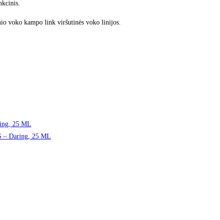
nkcinis.
io voko kampo link viršutinės voko linijos.