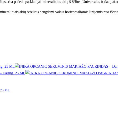
ius arba padeda pasklaidyti mineralinius akių šešėlius. Universalus ir daugiafu
eraliniais akių šešėliais dengdami vokus horizontaliomis linijomis nuo išorin
 25 ML