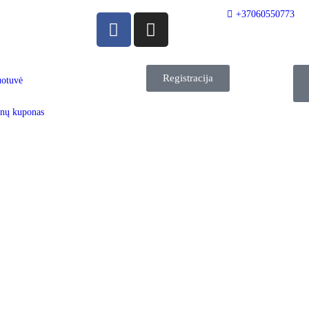
+37060550773
Registracija
uotuvė
nų kuponas