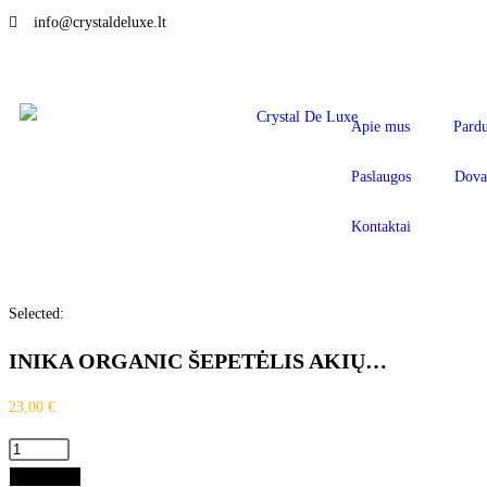
info@crystaldeluxe.lt
Apie mus
Pard
Paslaugos
Dova
Kontaktai
Selected:
INIKA ORGANIC ŠEPETĖLIS AKIŲ…
23,00
€
Į krepšelį