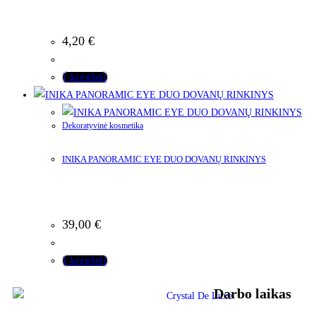
4,20
€
Į krepšelį
Dekoratyvinė kosmetika
INIKA PANORAMIC EYE DUO DOVANŲ RINKINYS
39,00
€
Į krepšelį
Darbo laikas