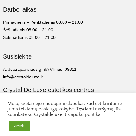
Darbo laikas
Pirmadienis – Penktadienis 08:00 – 21:00
Šeštadienis 08:00 – 21:00
Sekmadienis 08:00 – 21:00
Susisiekite
A. Juožapavičiaus g. 9A Vilnius, 09311
info@crystaldeluxe.lt
Crystal De Luxe estetikos centras
2022 Crystal De Luxe estetikos centras. Visos teisės saugomos.
Mūsų svetainėje naudojami slapukai, kad užtikrintume
jums teikiamų paslaugų kokybę. Tęsdami naršymą jūs
sutinkate su Crystaldeluxe.lt slapukų politika.
Web Ideas:
Artix.lt
Sutinku