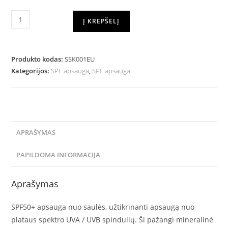
Į KREPŠELĮ
Produkto kodas:
SSK001EU
Kategorijos:
SPF apsauga
,
SPF apsauga
APRAŠYMAS
PAPILDOMA INFORMACIJA
Aprašymas
SPF50+ apsauga nuo saulės, užtikrinanti apsaugą nuo
plataus spektro UVA / UVB spindulių. Ši pažangi mineralinė