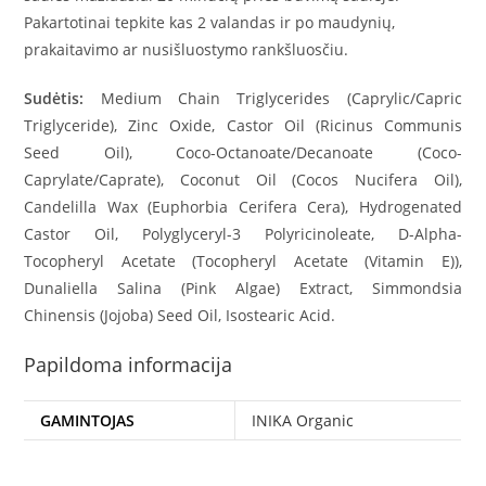
Pakartotinai tepkite kas 2 valandas ir po maudynių,
prakaitavimo ar nusišluostymo rankšluosčiu.
Sudėtis:
Medium Chain Triglycerides (Caprylic/Capric
Triglyceride), Zinc Oxide, Castor Oil (Ricinus Communis
Seed Oil), Coco-Octanoate/Decanoate (Coco-
Caprylate/Caprate), Coconut Oil (Cocos Nucifera Oil),
Candelilla Wax (Euphorbia Cerifera Cera), Hydrogenated
Castor Oil, Polyglyceryl-3 Polyricinoleate, D-Alpha-
Tocopheryl Acetate (Tocopheryl Acetate (Vitamin E)),
Dunaliella Salina (Pink Algae) Extract, Simmondsia
Chinensis (Jojoba) Seed Oil, Isostearic Acid.
Papildoma informacija
GAMINTOJAS
INIKA Organic