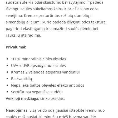
sudėtis suteikia odai skaistumo bei švytėjimo ir padeda
išvengti saulės sukeliamos žalos ir priešlaikinio odos
senėjimo. Kremas praturtintas rožinių dumblių ir
simondsijų aliejumi, kurie padeda išlyginti odos tekstūrą,
pagerinti elastingumą ir sumažinti saulės dėmių bei
raukšlių atsiradimą.
Privalumai:
100% mineralinis cinko oksidas
UVA + UVB apsauga nuo saulės
Kremas 2 valandas atsparus vandeniui
Be kvapiklių
Nepalieka baltos plėvelės efekto ant odos
Sertifikuota veganiška sudėtis
Veiklioji medžiaga:
cinko oksidas.
Naudojimas:
visą veido odą gausiai ištepkite kremu nuo
saulės mažiausiai 20 minučių prieš buvimą saulėje.