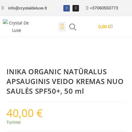
info@crystaldeluxe.lt
+37060550773
0,00
€
Dovanų Kuponas
INIKA ORGANIC NATŪRALUS
APSAUGINIS VEIDO KREMAS NUO
SAULĖS SPF50+, 50 ml
40,00
€
Turime