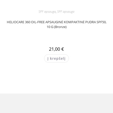
SPF apsauga
,
SPF apsauga
HELIOCARE 360 OIL-FREE APSAUGINĖ KOMPAKTINĖ PUDRA SPF50,
10 G (Bronze)
21,00
€
Į krepšelį