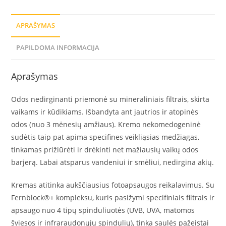
APRAŠYMAS
PAPILDOMA INFORMACIJA
Aprašymas
Odos nedirginanti priemonė su mineraliniais filtrais, skirta
vaikams ir kūdikiams. Išbandyta ant jautrios ir atopinės
odos (nuo 3 mėnesių amžiaus). Kremo nekomedogeninė
sudėtis taip pat apima specifines veikliąsias medžiagas,
tinkamas prižiūrėti ir drėkinti net mažiausių vaikų odos
barjerą. Labai atsparus vandeniui ir smėliui, nedirgina akių.
Kremas atitinka aukščiausius fotoapsaugos reikalavimus. Su
Fernblock®+ kompleksu, kuris pasižymi specifiniais filtrais ir
apsaugo nuo 4 tipų spinduliuotės (UVB, UVA, matomos
šviesos ir infraraudonųjų spindulių), tinka saulės pažeistai