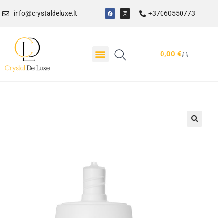
info@crystaldeluxe.lt
+37060550773
0,00
€