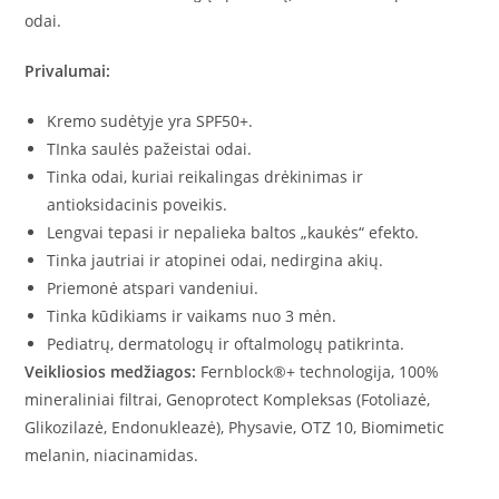
odai.
Privalumai:
Kremo sudėtyje yra SPF50+.
TInka saulės pažeistai odai.
Tinka odai, kuriai reikalingas drėkinimas ir
antioksidacinis poveikis.
Lengvai tepasi ir nepalieka baltos „kaukės“ efekto.
Tinka jautriai ir atopinei odai, nedirgina akių.
Priemonė atspari vandeniui.
Tinka kūdikiams ir vaikams nuo 3 mėn.
Pediatrų, dermatologų ir oftalmologų patikrinta.
Veikliosios medžiagos:
Fernblock®+ technologija, 100%
mineraliniai filtrai, Genoprotect Kompleksas (Fotoliazė,
Glikozilazė, Endonukleazė), Physavie, OTZ 10, Biomimetic
melanin, niacinamidas.