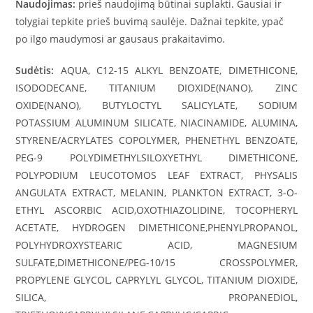
Naudojimas:
prieš naudojimą būtinai suplakti. Gausiai ir
tolygiai tepkite prieš buvimą saulėje. Dažnai tepkite, ypač
po ilgo maudymosi ar gausaus prakaitavimo.
Sudėtis:
AQUA, C12-15 ALKYL BENZOATE, DIMETHICONE,
ISODODECANE, TITANIUM DIOXIDE(NANO), ZINC
OXIDE(NANO), BUTYLOCTYL SALICYLATE, SODIUM
POTASSIUM ALUMINUM SILICATE, NIACINAMIDE, ALUMINA,
STYRENE/​ACRYLATES COPOLYMER, PHENETHYL BENZOATE,
PEG-9 POLYDIMETHYLSILOXYETHYL DIMETHICONE,
POLYPODIUM LEUCOTOMOS LEAF EXTRACT, PHYSALIS
ANGULATA EXTRACT, MELANIN, PLANKTON EXTRACT, 3-O-
ETHYL ASCORBIC ACID,OXOTHIAZOLIDINE, TOCOPHERYL
ACETATE, HYDROGEN DIMETHICONE,PHENYLPROPANOL,
POLYHYDROXYSTEARIC ACID, MAGNESIUM
SULFATE,DIMETHICONE/​PEG-10/​15 CROSSPOLYMER,
PROPYLENE GLYCOL, CAPRYLYL GLYCOL, TITANIUM DIOXIDE,
SILICA, PROPANEDIOL,