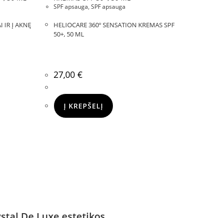
SPF apsauga
,
SPF apsauga
 IR Į AKNĘ
HELIOCARE 360º SENSATION KREMAS SPF
50+, 50 ML
27,00
€
Į KREPŠELĮ
stal De Luxe estetikos