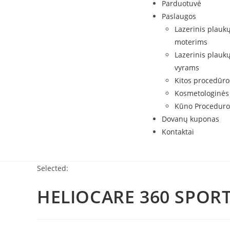
Parduotuvė
Paslaugos
Lazerinis plauk
moterims
Lazerinis plauk
vyrams
Kitos procedūro
Kosmetologinės
Kūno Proceduro
Dovanų kuponas
Kontaktai
Selected:
HELIOCARE 360 SPOR