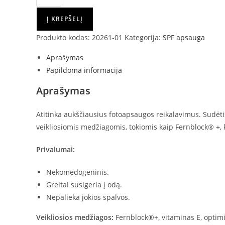
Į KREPŠELĮ
Produkto kodas:
20261-01
Kategorija:
SPF apsauga
Aprašymas
Papildoma informacija
Aprašymas
Atitinka aukščiausius fotoapsaugos reikalavimus. Sudėt
veikliosiomis medžiagomis, tokiomis kaip Fernblock® +, k
Privalumai:
Nekomedogeninis.
Greitai susigeria į odą.
Nepalieka jokios spalvos.
Veikliosios medžiagos:
Fernblock®+, vitaminas E, optimi