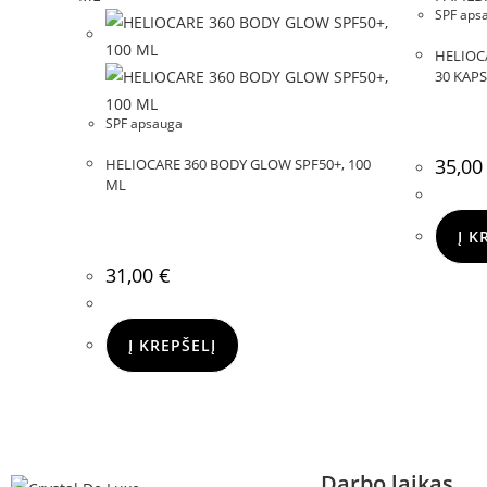
SPF aps
HELIOCA
30 KAP
SPF apsauga
35,0
HELIOCARE 360 BODY GLOW SPF50+, 100
ML
Į K
31,00
€
Į KREPŠELĮ
Darbo laikas