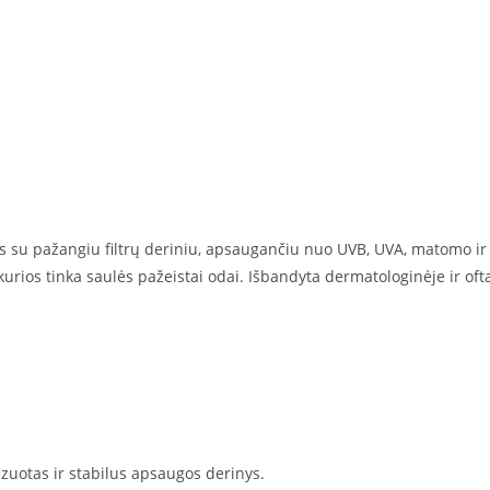
is su pažangiu filtrų deriniu, apsaugančiu nuo UVB, UVA, matomo ir
urios tinka saulės pažeistai odai. Išbandyta dermatologinėje ir oft
zuotas ir stabilus apsaugos derinys.