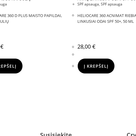
auga
SPF apsauga
,
SPF apsauga
RE 360 D PLUS MAISTO PAPILDAI,
HELIOCARE 360 ACNIMAT RIEBIAI
SULIŲ
LINKUSIAI ODAI SPF 50+, 50 ML
0
€
28,00
€
REPŠELĮ
Į KREPŠELĮ
Susisiekite
Cry