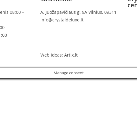
ce
enis 08:00 –
A. Juožapavičiaus g. 9A Vilnius, 09311
info@crystaldeluxe.lt
:00
1:00
Web Ideas:
Artix.lt
Manage consent