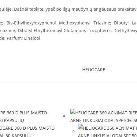
 saulėje. Dažnai tepkite, ypač po ilgų maudynių ar gausaus prakaita
e; Bis-Ethylhexyloxyphenol Methoxyphenyl Triazine; Dibutyl L
riazone; Dibutyl Ethylhexanoyl Glutamide; Tocopherol; Diethylhex
ide; Parfum; Linalool
HELIOCARE