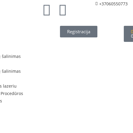
+37060550773
Registracija
ų šalinimas
ų šalinimas
s lazeriu
 Procedūros
s