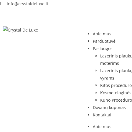
info@crystaldeluxe.lt
Apie mus
Parduotuvė
Paslaugos
Lazerinis plauk
moterims
Lazerinis plauk
vyrams
Kitos procedūro
Kosmetologinės
Kūno Proceduro
Dovanų kuponas
Kontaktai
Apie mus