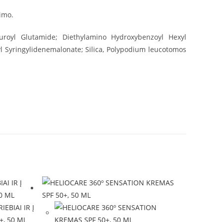
vimo.
auroyl Glutamide; Diethylamino Hydroxybenzoyl Hexyl
yl Syringylidenemalonate; Silica, Polypodium leucotomos