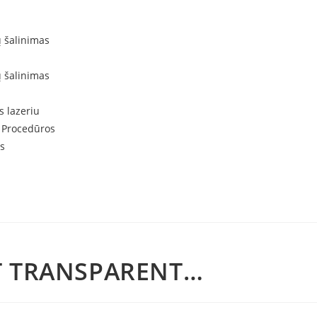
ų šalinimas
ų šalinimas
s lazeriu
 Procedūros
s
T TRANSPARENT…