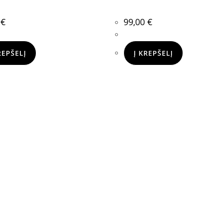
0
€
99,00
€
REPŠELĮ
Į KREPŠELĮ