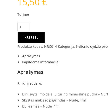
15,50
€
Turime
produkto
kiekis:
INIKA
Į KREPŠELĮ
ORGANIC
Produkto kodas:
NRC014
Kategorija:
Kelionio dydžio prod
MAKIAŽO
PAGRINDŲ
Aprašymas
BANDOMASIS
Papildoma informacija
RINKINYS
Aprašymas
-
Light
Rinkinį sudaro:
Biri, švytėjimo dalelių turinti mineralinė pudra – Nur
Skystas makiažo pagrindas – Nude, 4ml
BB kremas – Nude, 4ml