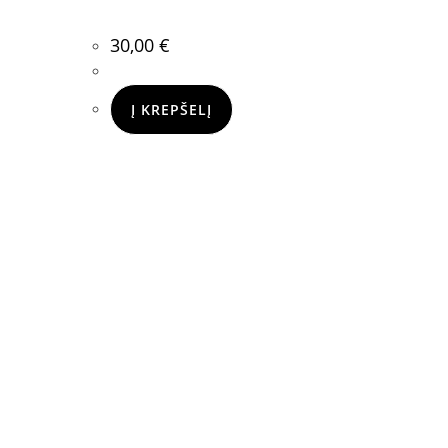
30,00
€
Į KREPŠELĮ