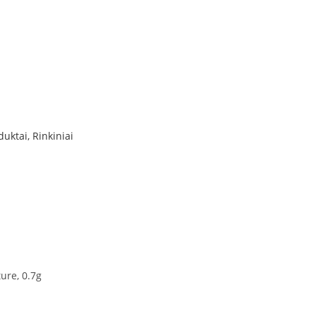
uktai, Rinkiniai
ture, 0.7g