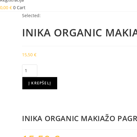
0,00
€
0
Cart
Selected:
INIKA ORGANIC MAK
15,50
€
produkto
kiekis:
INIKA
Į KREPŠELĮ
ORGANIC
MAKIAŽO
PAGRINDŲ
BANDOMASIS
INIKA ORGANIC MAKIAŽO PAGR
RINKINYS
-
Light