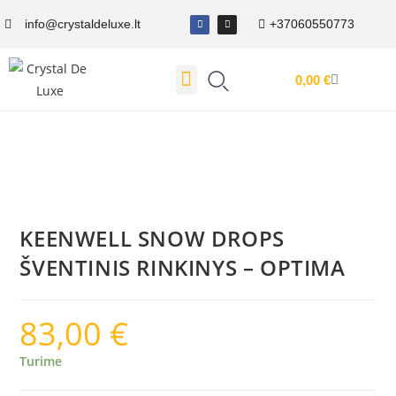
info@crystaldeluxe.lt
+37060550773
0,00
€
Dovanų Kuponas
KEENWELL SNOW DROPS
ŠVENTINIS RINKINYS – OPTIMA
83,00
€
Turime