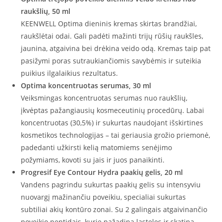
raukšlių, 50 ml
KEENWELL Optima dieninis kremas skirtas brandžiai,
raukšlėtai odai. Gali padėti mažinti trijų rūšių raukšles,
jaunina, atgaivina bei drėkina veido odą. Kremas taip pat
pasižymi poras sutraukiančiomis savybėmis ir suteikia
puikius ilgalaikius rezultatus.
Optima koncentruotas serumas, 30 ml
Veiksmingas koncentruotas serumas nuo raukšlių,
įkvėptas pažangiausių kosmeceutinių procedūrų. Labai
koncentruotas (30,5%) ir sukurtas naudojant išskirtines
kosmetikos technologijas – tai geriausia grožio priemonė,
padedanti užkirsti kelią matomiems senėjimo
požymiams, kovoti su jais ir juos panaikinti.
Progresif Eye Contour Hydra paakių gelis, 20 ml
Vandens pagrindu sukurtas paakių gelis su intensyviu
nuovargį mažinančiu poveikiu, specialiai sukurtas
subtiliai akių kontūro zonai. Su 2 galingais atgaivinančio
poveikio peptidais, kurie pažadina ląsteles ir skatina