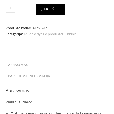
Į KREPŠELĮ
Produkto kodas:
K4750247
Kategorija:
Kelionio dydžio produktai, Rinkiniai
APRAŠYMAS
PAPILDOMA INFORMACIJA
Aprašymas
Rinkinį sudaro:
Optima trejopo poveikio dieninis veido kremas nuo