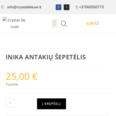
info@crystaldeluxe.lt
+37060550773
0,00
€
Dovanų Kuponas
INIKA ANTAKIŲ ŠEPETĖLIS
25,00
€
Turime
Į KREPŠELĮ