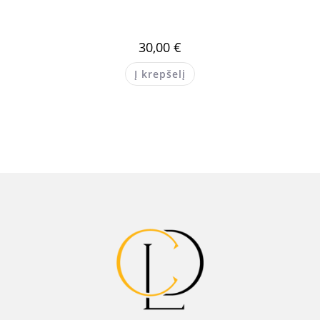
30,00
€
Į krepšelį