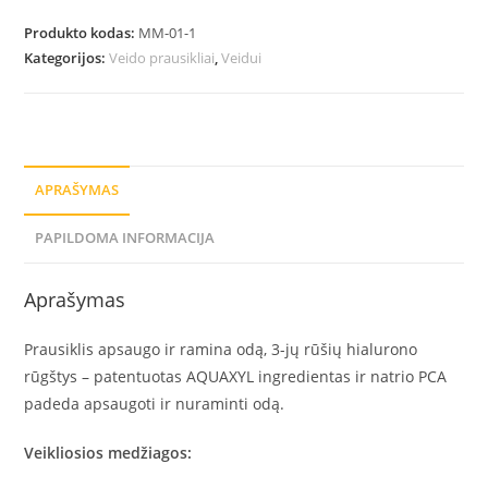
Produkto kodas:
MM-01-1
Kategorijos:
Veido prausikliai
,
Veidui
APRAŠYMAS
PAPILDOMA INFORMACIJA
Aprašymas
Prausiklis apsaugo ir ramina odą, 3-jų rūšių hialurono
rūgštys – patentuotas AQUAXYL ingredientas ir natrio PCA
padeda apsaugoti ir nuraminti odą.
Veikliosios medžiagos: