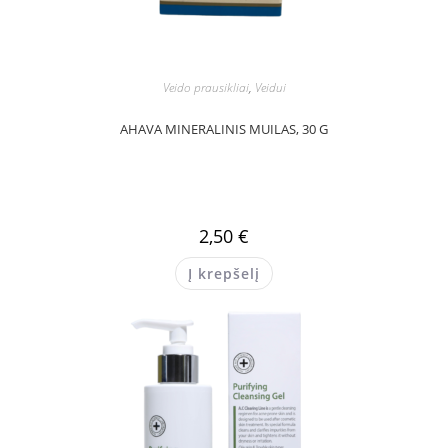
Veido prausikliai
,
Veidui
AHAVA MINERALINIS MUILAS, 30 G
2,50
€
Į krepšelį