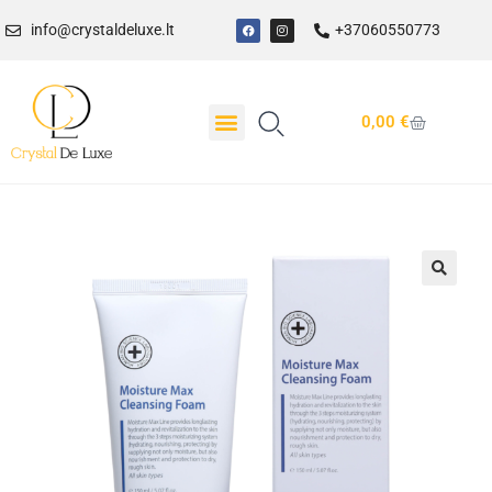
info@crystaldeluxe.lt
+37060550773
0,00
€
Dovanų Kuponas
🔍