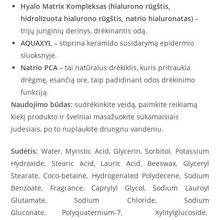
Hyalo Matrix Kompleksas (hialurono rūgštis,
hidrolizuota hialurono rūgštis, natrio hialuronatas)
–
trijų junginių derinys, drėkinantis odą.
AQUAXYL
– stiprina keramido susidarymą epidermio
sluoksnyje.
Natrio PCA
– tai natūralus drėkiklis, kuris pritraukia
drėgmę, esančią ore, taip padidinant odos drėkinimo
funkciją.
Naudojimo būdas:
sudrėkinkite veidą, paimkite reikiamą
kiekį produkto ir švelniai masažuokite sukamaisiais
judesiais, po to nuplaukite drungnu vandeniu.
Sudėtis:
Water, Myristic Acid, Glycerin, Sorbitol, Potassium
Hydroxide, Stearic Acid, Lauric Acid, Beeswax, Glyceryl
Stearate, Coco-betaine, Hydrogenated Polydecene, Sodium
Benzoate, Fragrance, Caprylyl Glycol, Sodium Lauroyl
Glutamate, Sodium Chloride, Sodium
Gluconate, Polyquaternium-7, Xylitylglucoside,