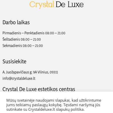
Darbo laikas
Pirmadienis – Penktadienis 08:00 – 21:00
Šeštadienis 08:00 – 21:00
Sekmadienis 08:00 – 21:00
Susisiekite
A. Juožapavičiaus g. 9A Vilnius, 09311
info@crystaldeluxe.lt
Crystal De Luxe estetikos centras
2022 Crystal De Luxe estetikos centras. Visos teisės saugomos.
Mūsų svetainėje naudojami slapukai, kad užtikrintume
jums teikiamų paslaugų kokybę. Tęsdami naršymą jūs
sutinkate su Crystaldeluxe.lt slapukų politika.
Web Ideas:
Artix.lt