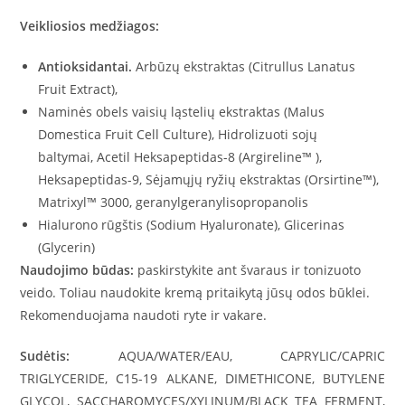
Veikliosios medžiagos:
Antioksidantai.
Arbūzų ekstraktas (Citrullus Lanatus
Fruit Extract),
Naminės obels vaisių ląstelių ekstraktas (Malus
Domestica Fruit Cell Culture), Hidrolizuoti sojų
baltymai, Acetil Heksapeptidas-8 (Argireline™ ),
Heksapeptidas-9, Sėjamųjų ryžių ekstraktas (Orsirtine™),
Matrixyl™ 3000, geranylgeranylisopropanolis
Hialurono rūgštis (Sodium Hyaluronate), Glicerinas
(Glycerin)
Naudojimo būdas:
paskirstykite ant švaraus ir tonizuoto
veido. Toliau naudokite kremą pritaikytą jūsų odos būklei.
Rekomenduojama naudoti ryte ir vakare.
Sudėtis:
AQUA/WATER/EAU, CAPRYLIC/CAPRIC
TRIGLYCERIDE, C15-19 ALKANE, DIMETHICONE, BUTYLENE
GLYCOL, SACCHAROMYCES/XYLINUM/BLACK TEA FERMENT,