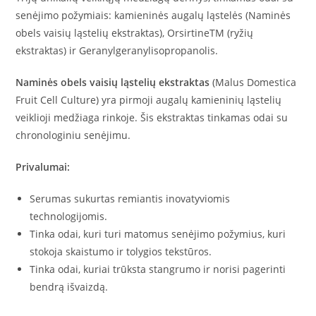
senėjimo požymiais: kamieninės augalų ląstelės (Naminės
obels vaisių ląstelių ekstraktas), OrsirtineTM (ryžių
ekstraktas) ir Geranylgeranylisopropanolis.
Naminės obels vaisių ląstelių ekstraktas
(Malus Domestica
Fruit Cell Culture) yra pirmoji augalų kamieninių ląstelių
veiklioji medžiaga rinkoje. Šis ekstraktas tinkamas odai su
chronologiniu senėjimu.
Privalumai:
Serumas sukurtas remiantis inovatyviomis
technologijomis.
Tinka odai, kuri turi matomus senėjimo požymius, kuri
stokoja skaistumo ir tolygios tekstūros.
Tinka odai, kuriai trūksta stangrumo ir norisi pagerinti
bendrą išvaizdą.