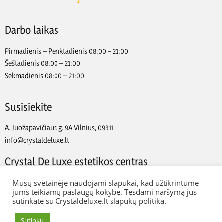
Darbo laikas
Pirmadienis – Penktadienis 08:00 – 21:00
Šeštadienis 08:00 – 21:00
Sekmadienis 08:00 – 21:00
Susisiekite
A. Juožapavičiaus g. 9A Vilnius, 09311
info@crystaldeluxe.lt
Crystal De Luxe estetikos centras
2022 Crystal De Luxe estetikos centras. Visos teisės saugomos.
Mūsų svetainėje naudojami slapukai, kad užtikrintume
jums teikiamų paslaugų kokybę. Tęsdami naršymą jūs
sutinkate su Crystaldeluxe.lt slapukų politika.
Web Ideas:
Artix.lt
Sutinku