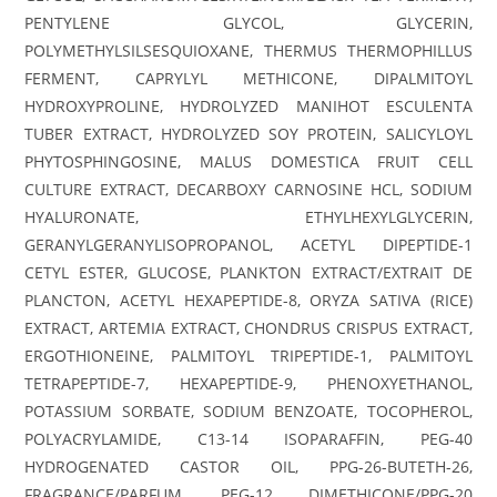
PENTYLENE GLYCOL, GLYCERIN,
POLYMETHYLSILSESQUIOXANE, THERMUS THERMOPHILLUS
FERMENT, CAPRYLYL METHICONE, DIPALMITOYL
HYDROXYPROLINE, HYDROLYZED MANIHOT ESCULENTA
TUBER EXTRACT, HYDROLYZED SOY PROTEIN, SALICYLOYL
PHYTOSPHINGOSINE, MALUS DOMESTICA FRUIT CELL
CULTURE EXTRACT, DECARBOXY CARNOSINE HCL, SODIUM
HYALURONATE, ETHYLHEXYLGLYCERIN,
GERANYLGERANYLISOPROPANOL, ACETYL DIPEPTIDE-1
CETYL ESTER, GLUCOSE, PLANKTON EXTRACT/EXTRAIT DE
PLANCTON, ACETYL HEXAPEPTIDE-8, ORYZA SATIVA (RICE)
EXTRACT, ARTEMIA EXTRACT, CHONDRUS CRISPUS EXTRACT,
ERGOTHIONEINE, PALMITOYL TRIPEPTIDE-1, PALMITOYL
TETRAPEPTIDE-7, HEXAPEPTIDE-9, PHENOXYETHANOL,
POTASSIUM SORBATE, SODIUM BENZOATE, TOCOPHEROL,
POLYACRYLAMIDE, C13-14 ISOPARAFFIN, PEG-40
HYDROGENATED CASTOR OIL, PPG-26-BUTETH-26,
FRAGRANCE/PARFUM, PEG-12 DIMETHICONE/PPG-20