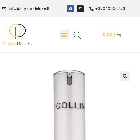
info@crystaldeluxe.lt
+37060550773
0,00
€
Dovanų Kuponas
🔍