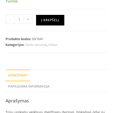
Turime
-
+
Į KREPŠELĮ
Produkto kodas:
GV1641
Kategorijos:
Veido serumai
,
Veidui
APRAŠYMAS
PAPILDOMA INFORMACIJA
Aprašymas
Trijų unikalių veikliųjų medžiagų derinys, tinkamas odai su