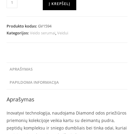
Į KREPŠELĮ
Produkto kodas:
GV1594
Kategorijos:
Veido serumai
,
Veidui
APRAŠYMAS
PAPILDOMA INFORMACIJA
Aprašymas
Inovatyvi technologija, naudojama Diamond odos priežiūros
priemonių kolekcijoje veikia kartu su deimantų pudra,
peptidų kompleksu ir sniego dumbliais bei tinka odai, kuriai