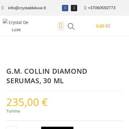
info@crystaldeluxe.lt
+37060550773
0,00
€
Dovanų Kuponas
G.M. COLLIN DIAMOND
SERUMAS, 30 ML
235,00
€
Turime