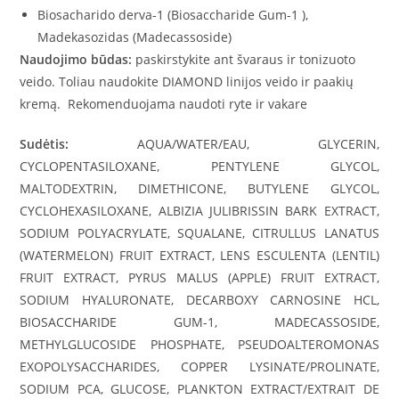
Biosacharido derva-1 (Biosaccharide Gum-1 ),
Madekasozidas (Madecassoside)
Naudojimo būdas:
paskirstykite ant švaraus ir tonizuoto
veido. Toliau naudokite DIAMOND linijos veido ir paakių
kremą. Rekomenduojama naudoti ryte ir vakare
Sudėtis:
AQUA/WATER/EAU, GLYCERIN,
CYCLOPENTASILOXANE, PENTYLENE GLYCOL,
MALTODEXTRIN, DIMETHICONE, BUTYLENE GLYCOL,
CYCLOHEXASILOXANE, ALBIZIA JULIBRISSIN BARK EXTRACT,
SODIUM POLYACRYLATE, SQUALANE, CITRULLUS LANATUS
(WATERMELON) FRUIT EXTRACT, LENS ESCULENTA (LENTIL)
FRUIT EXTRACT, PYRUS MALUS (APPLE) FRUIT EXTRACT,
SODIUM HYALURONATE, DECARBOXY CARNOSINE HCL,
BIOSACCHARIDE GUM-1, MADECASSOSIDE,
METHYLGLUCOSIDE PHOSPHATE, PSEUDOALTEROMONAS
EXOPOLYSACCHARIDES, COPPER LYSINATE/PROLINATE,
SODIUM PCA, GLUCOSE, PLANKTON EXTRACT/EXTRAIT DE