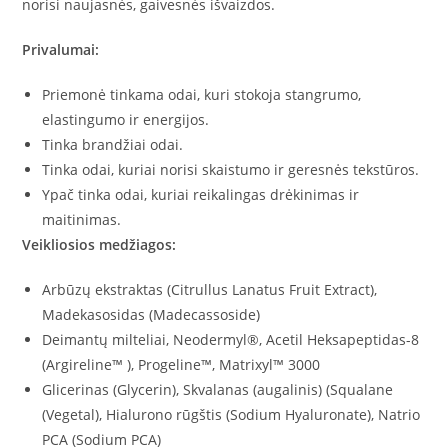
norisi naujasnės, gaivesnės išvaizdos.
Privalumai:
Priemonė tinkama odai, kuri stokoja stangrumo,
elastingumo ir energijos.
Tinka brandžiai odai.
Tinka odai, kuriai norisi skaistumo ir geresnės tekstūros.
Ypač tinka odai, kuriai reikalingas drėkinimas ir
maitinimas.
Veikliosios medžiagos:
Arbūzų ekstraktas (Citrullus Lanatus Fruit Extract),
Madekasosidas (Madecassoside)
Deimantų milteliai, Neodermyl®, Acetil Heksapeptidas-8
(Argireline™ ), Progeline™, Matrixyl™ 3000
Glicerinas (Glycerin), Skvalanas (augalinis) (Squalane
(Vegetal), Hialurono rūgštis (Sodium Hyaluronate), Natrio
PCA (Sodium PCA)