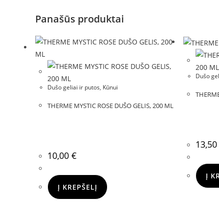
Panašūs produktai
Dušo gel
Dušo geliai ir putos
,
Kūnui
THERME
THERME MYSTIC ROSE DUŠO GELIS, 200 ML
13,5
10,00
€
Į K
Į KREPŠELĮ