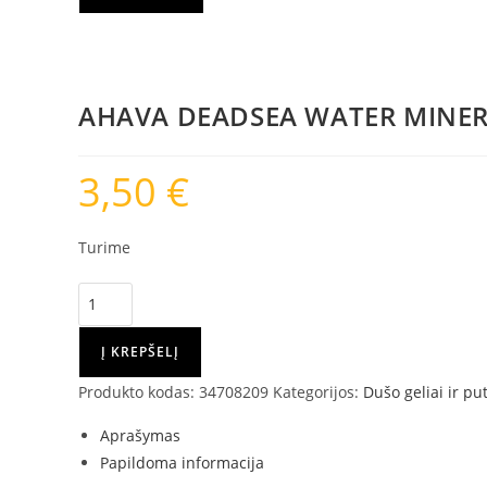
DEADSEA
WATER
MINERALINIS
DUŠO
AHAVA DEADSEA WATER MINERA
GELIS,
25
3,50
€
ML
Turime
produkto
kiekis:
AHAVA
Į KREPŠELĮ
DEADSEA
Produkto kodas:
34708209
Kategorijos:
Dušo geliai ir pu
WATER
MINERALINIS
Aprašymas
DUŠO
Papildoma informacija
GELIS,