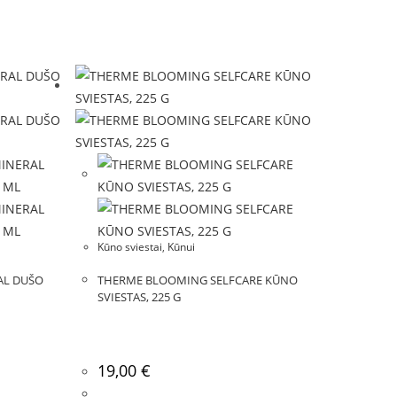
Kūno sviestai
,
Kūnui
AL DUŠO
THERME BLOOMING SELFCARE KŪNO
SVIESTAS, 225 G
19,00
€