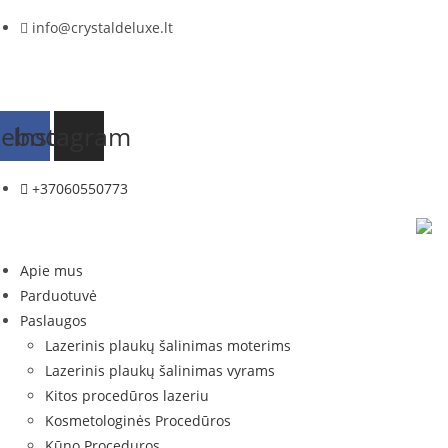
Skip
info@crystaldeluxe.lt
to
content
cebook
Instagram
+37060550773
Apie mus
Parduotuvė
Paslaugos
Lazerinis plaukų šalinimas moterims
Lazerinis plaukų šalinimas vyrams
Kitos procedūros lazeriu
Kosmetologinės Procedūros
Kūno Proceduros