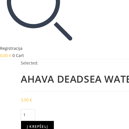
Registracija
0,00
€
0
Cart
Selected:
AHAVA DEADSEA WATE
3,50
€
produkto
kiekis:
AHAVA
Į KREPŠELĮ