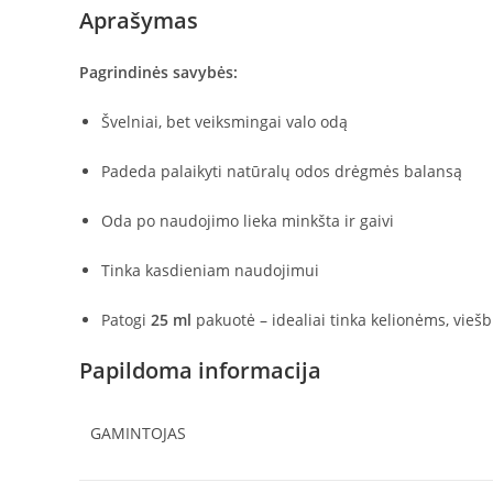
Aprašymas
25
ML
Pagrindinės savybės:
Švelniai, bet veiksmingai valo odą
Padeda palaikyti natūralų odos drėgmės balansą
Oda po naudojimo lieka minkšta ir gaivi
Tinka kasdieniam naudojimui
Patogi
25 ml
pakuotė – idealiai tinka kelionėms, vie
Papildoma informacija
GAMINTOJAS