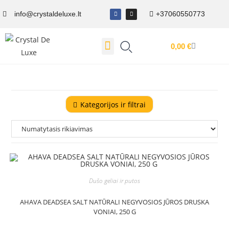
info@crystaldeluxe.lt
+37060550773
0,00
€
Dovanų Kuponas
Kategorijos ir filtrai
Dušo geliai ir putos
AHAVA DEADSEA SALT NATŪRALI NEGYVOSIOS JŪROS DRUSKA
VONIAI, 250 G