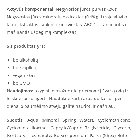
Aktyvūs komponentai:
Negyvosios jūros purvas (2%);
Negyvosios jūros mineralų ekstraktas (0,4%); tikrojo alavijo
lapų ekstraktas, taukmedžio sviestas, ABCD – raminantis ir
mažinantis uždegimą kompleksas.
Šis produktas yra:
be alkoholių
be kvapiklių
veganiškas
be GMO
Naudojimas:
tolygiai įmasažuokite priemonę į švarią odą ir
leiskite jai susigerti. Naudokite kartą arba du kartus per
dieną, o paūmėjimo atveju galite naudoti ir dažniau.
Sudėtis:
Aqua (Mineral Spring Water), Cyclomethicone,
Cyclopentasiloxane, Caprylic/Capric Triglyceride, Glycerin,
Isostearyl Isostearate, Butyrospermum Parkii (Shea) Butter,