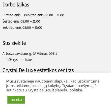
Darbo laikas
Pirmadienis – Penktadienis 08:00 – 21:00
Šeštadienis 08:00 – 21:00
Sekmadienis 08:00 – 21:00
Susisiekite
A. Juožapavičiaus g. 9A Vilnius, 09311
info@crystaldeluxe.lt
Crystal De Luxe estetikos centras
2022 Crystal De Luxe estetikos centras. Visos teisės saugomos.
Mūsų svetainėje naudojami slapukai, kad užtikrintume
jums teikiamų paslaugų kokybę. Tęsdami naršymą jūs
sutinkate su Crystaldeluxe.lt slapukų politika.
Web Ideas:
Artix.lt
Sutinku