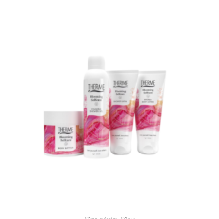
Kūno sviestai
,
Kūnui