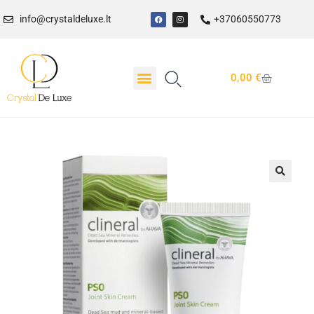
info@crystaldeluxe.lt
+37060550773
0,00
€
Dovanų Kuponas
🔍