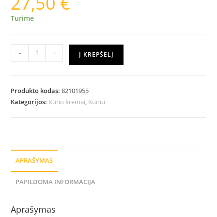
27,50
€
Turime
-
+
Į KREPŠELĮ
Produkto kodas:
82101955
Kategorijos:
Kūno kremai
,
Kūnui
APRAŠYMAS
PAPILDOMA INFORMACIJA
Aprašymas