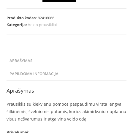
Produkto kodas:
82416066
Kategorija:
Veido prausikliai
APRAŠYMAS
PAPILDOMA INFORMACIJA
Aprašymas
Prausiklis su kiekvienu pompos paspaudimu virsta lengvai
šilkinėmis, švelniomis putomis, kurios akimirksniu nuplauna
visus nešvarumus ir atgaivina veido odą.
Privalumai: