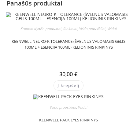
Panašūs produktai
Kelionio dydžio produktai, Rinkiniai
,
Veido prausikliai
,
Veidui
KEENWELL NEURO-K TOLERANCE (ŠVELNUS VALOMASIS GELIS
100ML + ESENCIJA 100ML) KELIONINIS RINKINYS
30,00
€
Į krepšelį
Veido prausikliai
,
Veidui
KEENWELL PACK EYES RINKINYS