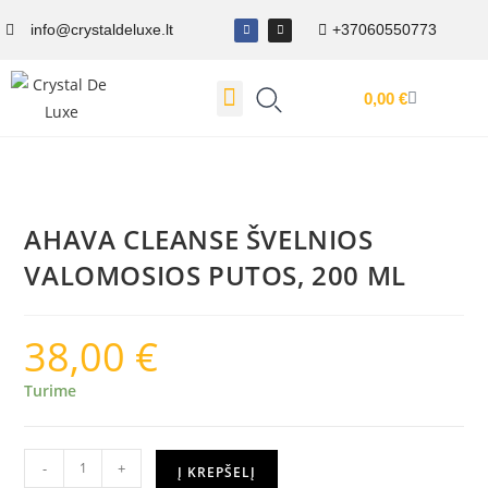
info@crystaldeluxe.lt
+37060550773
0,00
€
Dovanų Kuponas
AHAVA CLEANSE ŠVELNIOS
VALOMOSIOS PUTOS, 200 ML
38,00
€
Turime
-
+
Į KREPŠELĮ