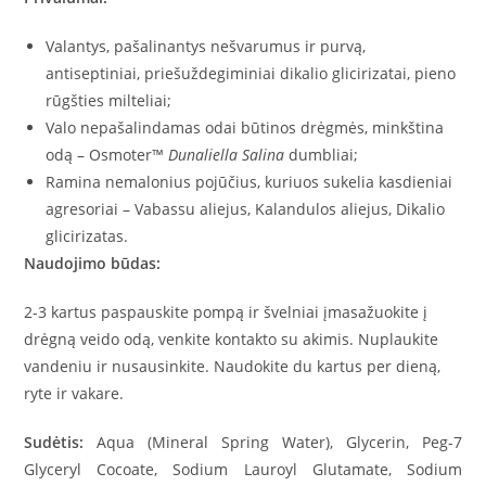
Valantys, pašalinantys nešvarumus ir purvą,
antiseptiniai, priešuždegiminiai dikalio glicirizatai, pieno
rūgšties milteliai;
Valo nepašalindamas odai būtinos drėgmės, minkština
odą – Osmoter™
Dunaliella Salina
dumbliai;
Ramina nemalonius pojūčius, kuriuos sukelia kasdieniai
agresoriai – Vabassu aliejus, Kalandulos aliejus, Dikalio
glicirizatas.
Naudojimo būdas:
2-3 kartus paspauskite pompą ir švelniai įmasažuokite į
drėgną veido odą, venkite kontakto su akimis. Nuplaukite
vandeniu ir nusausinkite. Naudokite du kartus per dieną,
ryte ir vakare.
Sudėtis:
Aqua (Mineral Spring Water), Glycerin, Peg-7
Glyceryl Cocoate, Sodium Lauroyl Glutamate, Sodium