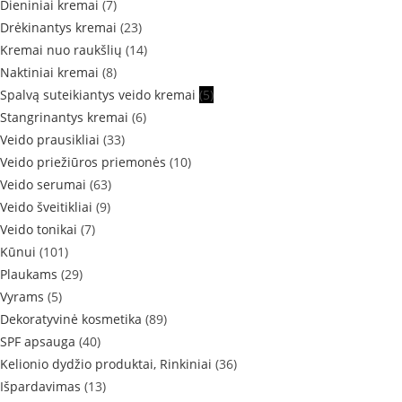
Dieniniai kremai
(7)
Drėkinantys kremai
(23)
Kremai nuo raukšlių
(14)
Naktiniai kremai
(8)
Spalvą suteikiantys veido kremai
(5)
Stangrinantys kremai
(6)
Veido prausikliai
(33)
Veido priežiūros priemonės
(10)
Veido serumai
(63)
Veido šveitikliai
(9)
Veido tonikai
(7)
Kūnui
(101)
Plaukams
(29)
Vyrams
(5)
Dekoratyvinė kosmetika
(89)
SPF apsauga
(40)
Kelionio dydžio produktai, Rinkiniai
(36)
Išpardavimas
(13)