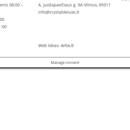
enis 08:00 –
A. Juožapavičiaus g. 9A Vilnius, 09311
info@crystaldeluxe.lt
:00
1:00
Web Ideas:
Artix.lt
Manage consent