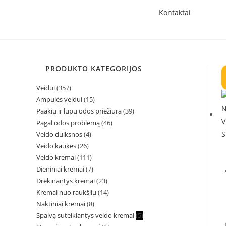
Kontaktai
PRODUKTO KATEGORIJOS
Veidui
(357)
Ampulės veidui
(15)
Paakių ir lūpų odos priežiūra
(39)
Pagal odos problemą
(46)
Veido dulksnos
(4)
Veido kaukės
(26)
Veido kremai
(111)
Dieniniai kremai
(7)
Drėkinantys kremai
(23)
Kremai nuo raukšlių
(14)
Naktiniai kremai
(8)
Spalvą suteikiantys veido kremai
(5)