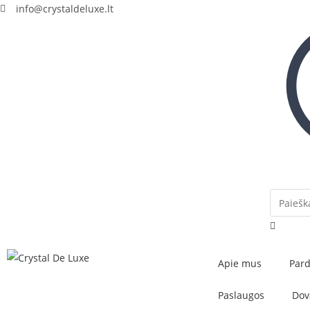
info@crystaldeluxe.lt
Apie mus
Par
Paslaugos
Dov