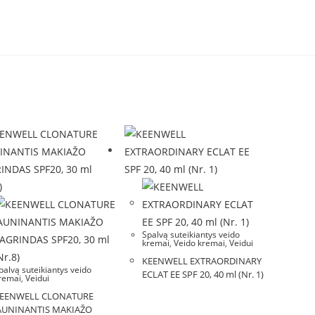
Spalvą suteikiantys veido
kremai
,
Veido kremai
,
Veidui
KEENWELL EXTRAORDINARY
palvą suteikiantys veido
ECLAT EE SPF 20, 40 ml (Nr. 1)
remai
,
Veidui
EENWELL CLONATURE
AUNINANTIS MAKIAŽO