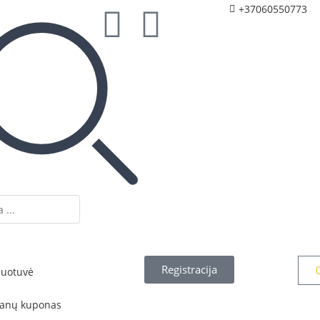
+37060550773
Registracija
duotuvė
anų kuponas