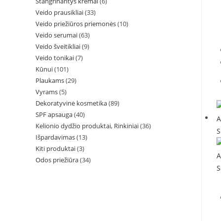
Stangrinantys kremai
(6)
Veido prausikliai
(33)
Veido priežiūros priemonės
(10)
Veido serumai
(63)
Veido šveitikliai
(9)
Veido tonikai
(7)
Kūnui
(101)
Plaukams
(29)
Vyrams
(5)
Dekoratyvinė kosmetika
(89)
SPF apsauga
(40)
Kelionio dydžio produktai, Rinkiniai
(36)
Išpardavimas
(13)
Kiti produktai
(3)
Odos priežiūra
(34)