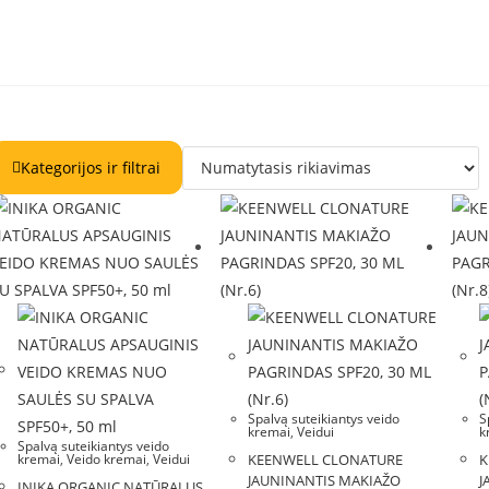
Kategorijos ir filtrai
Spalvą suteikiantys veido
S
kremai
,
Veidui
k
Spalvą suteikiantys veido
kremai
,
Veido kremai
,
Veidui
KEENWELL CLONATURE
K
JAUNINANTIS MAKIAŽO
J
INIKA ORGANIC NATŪRALUS