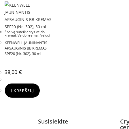
Spalvą suteikiantys veido
kremai
,
Veido kremai
,
Veidui
KEENWELL JAUNINANTIS
APSAUGINIS BB KREMAS
SPF20 (Nr. 302), 30 ml
38,00
€
Į KREPŠELĮ
Susisiekite
Cry
ce