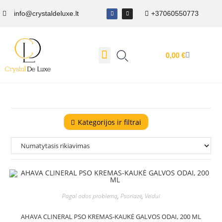
info@crystaldeluxe.lt
+37060550773
0,00
€
Dovanų Kuponas
Kategorijos ir filtrai
Pagal odos problemą
,
Psoriazė
,
Veidui
AHAVA CLINERAL PSO KREMAS-KAUKĖ GALVOS ODAI, 200 ML