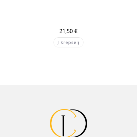
21,50
€
Į krepšelį