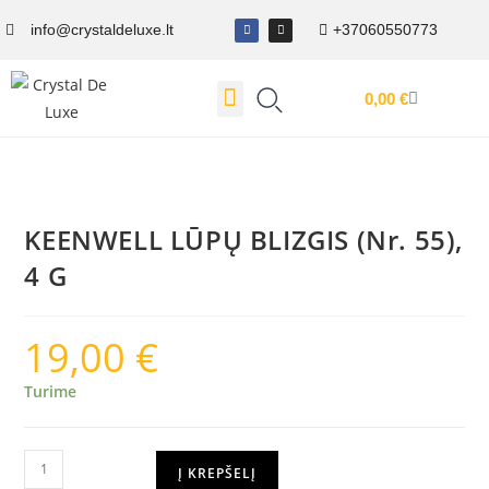
info@crystaldeluxe.lt
+37060550773
0,00
€
Dovanų Kuponas
KEENWELL LŪPŲ BLIZGIS (Nr. 55),
4 G
19,00
€
Turime
Į KREPŠELĮ