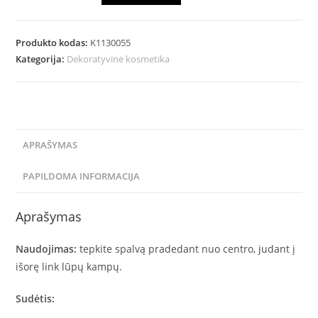
Produkto kodas:
K1130055
Kategorija:
Dekoratyvinė kosmetika
APRAŠYMAS
PAPILDOMA INFORMACIJA
Aprašymas
Naudojimas:
tepkite spalvą pradedant nuo centro, judant į
išorę link lūpų kampų.
Sudėtis: