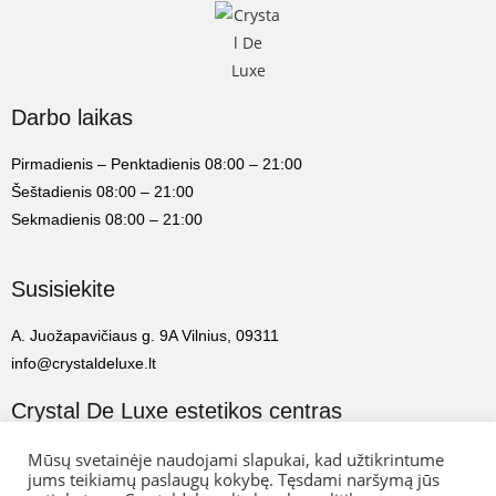
Darbo laikas
Pirmadienis – Penktadienis 08:00 – 21:00
Šeštadienis 08:00 – 21:00
Sekmadienis 08:00 – 21:00
Susisiekite
A. Juožapavičiaus g. 9A Vilnius, 09311
info@crystaldeluxe.lt
Crystal De Luxe estetikos centras
2022 Crystal De Luxe estetikos centras. Visos teisės saugomos.
Mūsų svetainėje naudojami slapukai, kad užtikrintume
jums teikiamų paslaugų kokybę. Tęsdami naršymą jūs