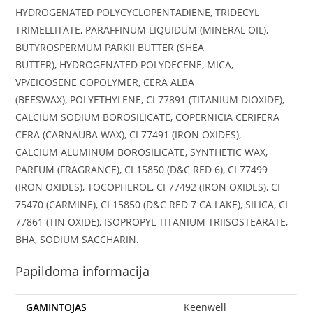
HYDROGENATED POLYCYCLOPENTADIENE, TRIDECYL
TRIMELLITATE, PARAFFINUM LIQUIDUM (MINERAL OIL),
BUTYROSPERMUM PARKII BUTTER (SHEA
BUTTER), HYDROGENATED POLYDECENE, MICA,
VP/EICOSENE COPOLYMER, CERA ALBA
(BEESWAX), POLYETHYLENE, CI 77891 (TITANIUM DIOXIDE),
CALCIUM SODIUM BOROSILICATE, COPERNICIA CERIFERA
CERA (CARNAUBA WAX), CI 77491 (IRON OXIDES),
CALCIUM ALUMINUM BOROSILICATE, SYNTHETIC WAX,
PARFUM (FRAGRANCE), CI 15850 (D&C RED 6), CI 77499
(IRON OXIDES), TOCOPHEROL, CI 77492 (IRON OXIDES), CI
75470 (CARMINE), CI 15850 (D&C RED 7 CA LAKE), SILICA, CI
77861 (TIN OXIDE), ISOPROPYL TITANIUM TRIISOSTEARATE,
BHA, SODIUM SACCHARIN.
Papildoma informacija
GAMINTOJAS
Keenwell