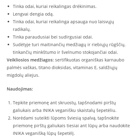
Tinka odai, kuriai reikalingas drėkinimas.
Lengvai dengia odą.
Tinka odai, kuriai reikalinga apsauga nuo laisvųjų
radikalų.
Tinka paraudusiai bei sudirgusiai odai.
Sudėtyje turi maitinančių medžiagų ir riebiųjų rūgščių,
tinkančių minkštumo ir švelnumo stokojančiai odai.
Veikliosios medžiagos:
sertifikuotas organiškas karnaubo
palmės vaškas, titano dioksidas, vitaminas E, saldžiųjų
migdolų aliejus.
Naudojimas:
Tepkite priemonę ant skruostų, tapšnodami pirštų
galiukais arba INIKA veganišku skaistalų šepetėliu.
Norėdami suteikti lūpoms šviesią spalvą, tapšnokite
priemonę pirštų galiukais tiesiai ant lūpų arba naudokite
INIKA veganišką lūpų šepetėlį.