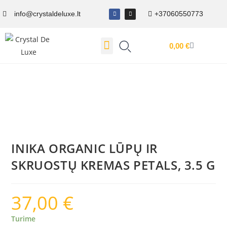
info@crystaldeluxe.lt
+37060550773
0,00
€
Dovanų Kuponas
INIKA ORGANIC LŪPŲ IR
SKRUOSTŲ KREMAS PETALS, 3.5 G
37,00
€
Turime