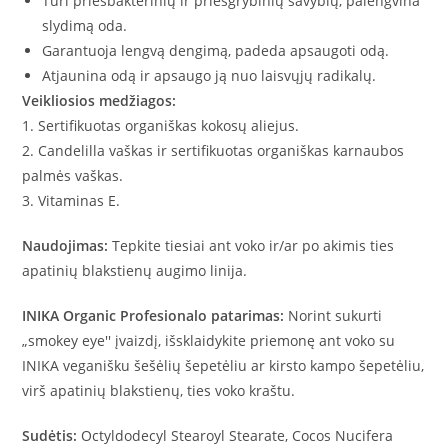
Turi priešbakterinių ir priešgrybinių savybių, palengvina
slydimą oda.
Garantuoja lengvą dengimą, padeda apsaugoti odą.
Atjaunina odą ir apsaugo ją nuo laisvųjų radikalų.
Veikliosios medžiagos:
1. Sertifikuotas organiškas kokosų aliejus.
2. Candelilla vaškas ir sertifikuotas organiškas karnaubos
palmės vaškas.
3. Vitaminas E.
Naudojimas:
Tepkite tiesiai ant voko ir/ar po akimis ties
apatinių blakstienų augimo linija.
INIKA Organic Profesionalo patarimas:
Norint sukurti
„smokey eye'' įvaizdį, išsklaidykite priemonę ant voko su
INIKA veganišku šešėlių šepetėliu ar kirsto kampo šepetėliu,
virš apatinių blakstienų, ties voko kraštu.
Sudėtis:
Octyldodecyl Stearoyl Stearate, Cocos Nucifera