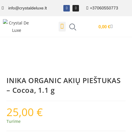
info@crystaldeluxe.lt
+37060550773
0,00
€
Dovanų Kuponas
INIKA ORGANIC AKIŲ PIEŠTUKAS
– Cocoa, 1.1 g
25,00
€
Turime