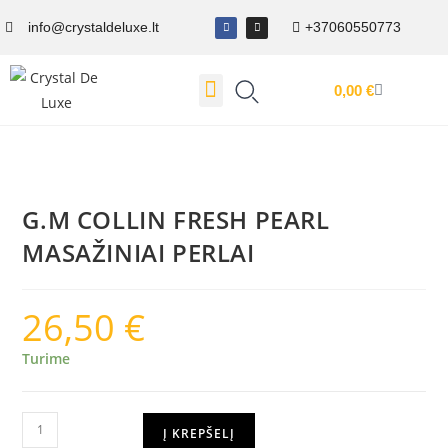
info@crystaldeluxe.lt
+37060550773
0,00
€
Dovanų Kuponas
G.M COLLIN FRESH PEARL
MASAŽINIAI PERLAI
26,50
€
Turime
Į KREPŠELĮ