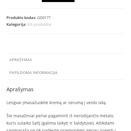
Produkto kodas:
GD0177
Kategorija:
Kiti produktai
APRAŠYMAS
PAPILDOMA INFORMACIJA
Aprašymas
Lengvai įmasažuokite kremą ar serumą į veido odą.
Šie masažiniai perlai pagaminti iš nerūdijančio metalo,
kuris sulaiko šaltį (galima laikyti ir šaldytuve). Atlikdami
savimasažą ne tik padėsite priemonėms geriau įsigerti į