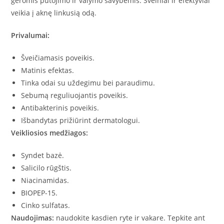
geromis putojimo ir valymo savybėmis. Švelniai ir efektyviai
veikia į aknę linkusią odą.
Privalumai:
Šveičiamasis poveikis.
Matinis efektas.
Tinka odai su uždegimu bei paraudimu.
Sebumą reguliuojantis poveikis.
Antibakterinis poveikis.
Išbandytas prižiūrint dermatologui.
Veikliosios medžiagos:
Syndet bazė.
Salicilo rūgštis.
Niacinamidas.
BIOPEP-15.
Cinko sulfatas.
Naudojimas:
naudokite kasdien ryte ir vakare. Tepkite ant