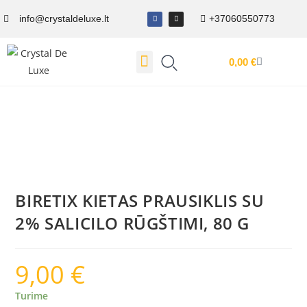
info@crystaldeluxe.lt
+37060550773
0,00
€
Dovanų Kuponas
BIRETIX KIETAS PRAUSIKLIS SU
2% SALICILO RŪGŠTIMI, 80 G
9,00
€
Turime