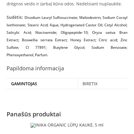
drėgnos veido ir (arba) kūno odos. Nedelsiant nuplaukite.
Sudėtis:
Disodium Lauryl Sulfosuccinate; Maltodextrin;
Sodium Cocoyl
Isethionate;
Stearic Acid; Aqua; Hydrogenated Castor Oil; Cetyl Alcohol;
Salicylic Acid; Niacinamide; Oligopeptide-10;
Oryza sativa Bran
Extract;
Boswellia serrata Extract; Honey Extract; Citric acid; Zinc
Sulfate;
CI 77891; Butylene Glycol; Sodium Benzoate;
Phenoxyethanol;
Parfum.
Papildoma informacija
GAMINTOJAS
BIRETIX
Panašūs produktai