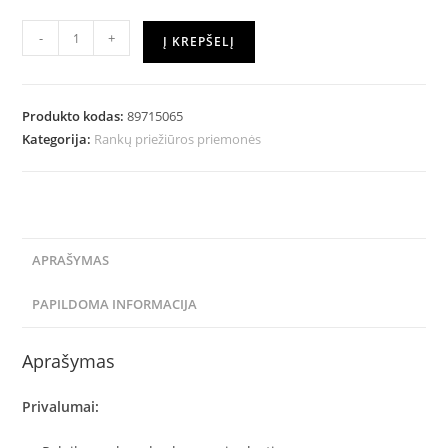
-
+
Į KREPŠELĮ
Produkto kodas:
89715065
Kategorija:
Rankų priežiūros priemonės
APRAŠYMAS
PAPILDOMA INFORMACIJA
Aprašymas
Privalumai: