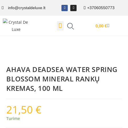
info@crystaldeluxe.lt
+37060550773
0,00
€
Dovanų Kuponas
AHAVA DEADSEA WATER SPRING
BLOSSOM MINERAL RANKŲ
KREMAS, 100 ML
21,50
€
Turime