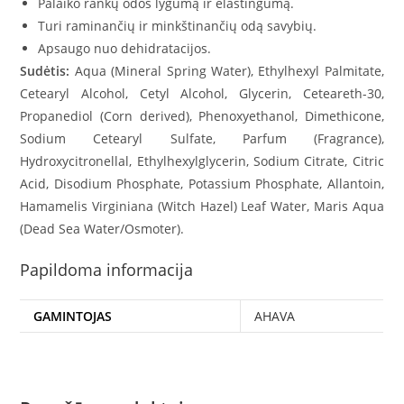
Palaiko rankų odos lygumą ir elastingumą.
Turi raminančių ir minkštinančių odą savybių.
Apsaugo nuo dehidratacijos.
Sudėtis:
Aqua (Mineral Spring Water), Ethylhexyl Palmitate,
Cetearyl Alcohol, Cetyl Alcohol, Glycerin, Ceteareth-30,
Propanediol (Corn derived), Phenoxyethanol, Dimethicone,
Sodium Cetearyl Sulfate, Parfum (Fragrance),
Hydroxycitronellal, Ethylhexylglycerin, Sodium Citrate, Citric
Acid, Disodium Phosphate, Potassium Phosphate, Allantoin,
Hamamelis Virginiana (Witch Hazel) Leaf Water, Maris Aqua
(Dead Sea Water/Osmoter).
Papildoma informacija
GAMINTOJAS
AHAVA