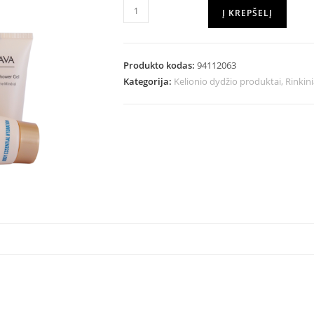
Į KREPŠELĮ
Produkto kodas:
94112063
Kategorija:
Kelionio dydžio produktai, Rinkini