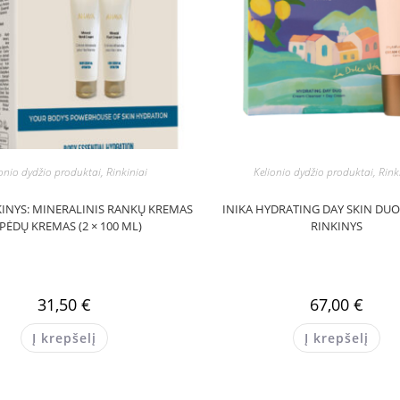
onio dydžio produktai, Rinkiniai
Kelionio dydžio produktai, Rink
INYS: MINERALINIS RANKŲ KREMAS
INIKA HYDRATING DAY SKIN DU
 PĖDŲ KREMAS (2 × 100 ML)
RINKINYS
31,50
€
67,00
€
Į krepšelį
Į krepšelį