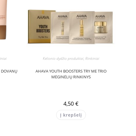
iniai
Kelionio dydžio produktai, Rinkiniai
O DOVANŲ
AHAVA YOUTH BOOSTERS TRY ME TRIO
MĖGINĖLIŲ RINKINYS
4,50
€
Į krepšelį